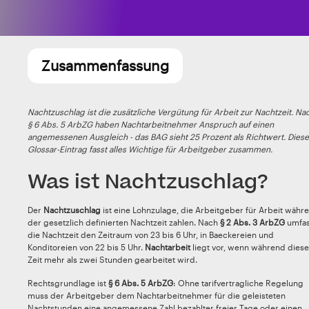
Zusammenfassung
Nachtzuschlag ist die zusätzliche Vergütung für Arbeit zur Nachtzeit. Na
§ 6 Abs. 5 ArbZG haben Nachtarbeitnehmer Anspruch auf einen
angemessenen Ausgleich - das BAG sieht 25 Prozent als Richtwert. Diese
Glossar-Eintrag fasst alles Wichtige für Arbeitgeber zusammen.
Was ist Nachtzuschlag?
Der
Nachtzuschlag
ist eine Lohnzulage, die Arbeitgeber für Arbeit währ
der gesetzlich definierten Nachtzeit zahlen. Nach
§ 2 Abs. 3 ArbZG
umfas
die Nachtzeit den Zeitraum von 23 bis 6 Uhr, in Baeckereien und
Konditoreien von 22 bis 5 Uhr.
Nachtarbeit
liegt vor, wenn während diese
Zeit mehr als zwei Stunden gearbeitet wird.
Rechtsgrundlage ist
§ 6 Abs. 5 ArbZG
: Ohne tarifvertragliche Regelung
muss der Arbeitgeber dem Nachtarbeitnehmer für die geleisteten
Nachtstunden eine angemessene Zahl bezahlter freier Tage oder einen