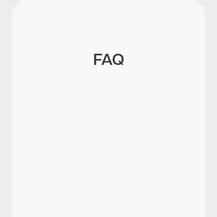
FAQ
Was ist ein Nachtzuschlag?
Wer hat Anspruch auf
Nachtzuschlag?
Wie wird der Nachtzuschlag
berechnet?