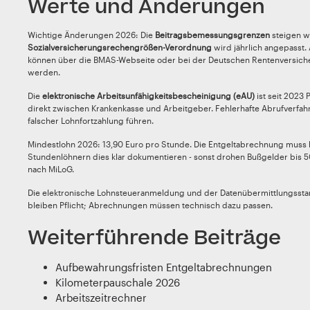
Werte und Änderungen
Wichtige Änderungen 2026: Die
Beitragsbemessungsgrenzen
steigen wi
Sozialversicherungsrechengrößen-Verordnung
wird jährlich angepasst.
können über die BMAS-Webseite oder bei der Deutschen Rentenversic
werden.
Die
elektronische Arbeitsunfähigkeitsbescheinigung (eAU)
ist seit 2023 Pf
direkt zwischen Krankenkasse und Arbeitgeber. Fehlerhafte Abrufverfah
falscher Lohnfortzahlung führen.
Mindestlohn 2026: 13,90 Euro pro Stunde. Die Entgeltabrechnung muss 
Stundenlöhnern dies klar dokumentieren - sonst drohen Bußgelder bis 
nach MiLoG.
Die elektronische Lohnsteueranmeldung und der Datenübermittlungsst
bleiben Pflicht; Abrechnungen müssen technisch dazu passen.
Weiterführende Beiträge
Aufbewahrungsfristen Entgeltabrechnungen
Kilometerpauschale 2026
Arbeitszeitrechner