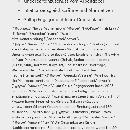
Kindergartenzuschuss vom Arbeitgeber
Inflationsausgleichsprämie und Alternativen
Gallup Engagement Index Deutschland
{"@context":"https://schema.org","@type":"FAQPage","mainEntity":
[{"@type":"Question","name":"Was ist
Mitarbeiterbindung?","acceptedAnswer":
{"@type":"Answer","text":"Mitarbeiterbindung (Retention) umfasst
alle strategischen und operativen Maßnahmen, mit denen
Unternehmen qualifizierte Beschäftigte langfristig halten. Sie wirkt
auf vier Dimensionen: rational (Gehalt, Sicherheit), emotional
(Kultur, Sinn), normativ (Loyalität) und strukturell (Verträge,
Wechselkosten). Sie ist zentrale HR-Antwort auf den
Fachkräftemangel."}},{"@type":"Question","name":"Wie hoch ist
die Mitarbeiterbindung in Deutschland?","acceptedAnswer":
{"@type":"Answer","text":"Laut Gallup Engagement Index 2025
haben nur 9 Prozent der deutschen Beschäftigten eine hohe
emotionale Bindung. 78 Prozent machen Dienst nach Vorschrift, 13
Prozent haben innerlich gekündigt. Gallup schätzt die
volkswirtschaftlichen Kosten schlechter Bindung auf rund 130
Milliarden Euro pro Jahr."}},{"@type":"Question","name":"Was
kostet ein ungewollter Mitarbeiter-Abgang?","acceptedAnswer":
{"@type":"Answer","text":"Die Gesamtkosten für die
Nachbesetzung einer Fachposition liegen typischerweise bei 90