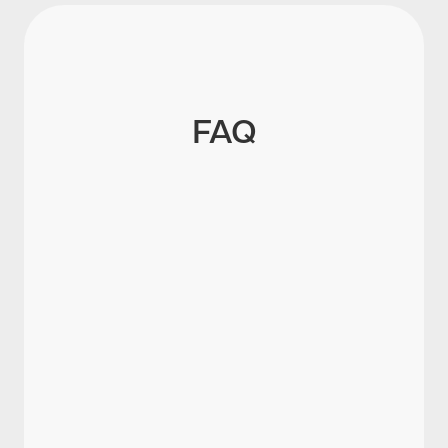
FAQ
Was ist Mitarbeiterbindung?
Wie hoch ist die Mitarbeiterbindung in
Deutschland?
Was kostet ein ungewollter