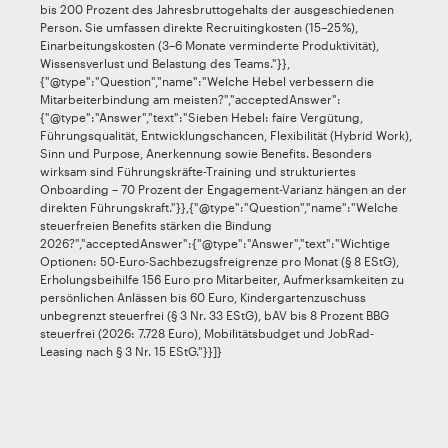
bis 200 Prozent des Jahresbruttogehalts der ausgeschiedenen
Person. Sie umfassen direkte Recruitingkosten (15–25 %),
Einarbeitungskosten (3–6 Monate verminderte Produktivität),
Wissensverlust und Belastung des Teams."}},
{"@type":"Question","name":"Welche Hebel verbessern die
Mitarbeiterbindung am meisten?","acceptedAnswer":
{"@type":"Answer","text":"Sieben Hebel: faire Vergütung,
Führungsqualität, Entwicklungschancen, Flexibilität (Hybrid Work),
Sinn und Purpose, Anerkennung sowie Benefits. Besonders
wirksam sind Führungskräfte-Training und strukturiertes
Onboarding – 70 Prozent der Engagement-Varianz hängen an der
direkten Führungskraft."}},{"@type":"Question","name":"Welche
steuerfreien Benefits stärken die Bindung
2026?","acceptedAnswer":{"@type":"Answer","text":"Wichtige
Optionen: 50-Euro-Sachbezugsfreigrenze pro Monat (§ 8 EStG),
Erholungsbeihilfe 156 Euro pro Mitarbeiter, Aufmerksamkeiten zu
persönlichen Anlässen bis 60 Euro, Kindergartenzuschuss
unbegrenzt steuerfrei (§ 3 Nr. 33 EStG), bAV bis 8 Prozent BBG
steuerfrei (2026: 7.728 Euro), Mobilitätsbudget und JobRad-
Leasing nach § 3 Nr. 15 EStG."}}]}