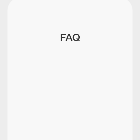
FAQ
Was sind Lohnnebenkosten?
Wer zahlt Lohnnebenkosten?
Wie hoch sind die Lohnnebenkosten
2026?