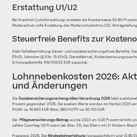
Erstattung U1/U2
Bei Krankheit (Lohnfortzahlung) erstattet die Krankenkasse 50-80 Prozent 
Mutterschutz volle Erstattung des Mutterschutzlohns (U2). Antragstellung 
Steuerfreie Benefits zur Kosten
Statt Gehaltserhöhung steuer- und sozialversicherungsfreie Benefits: S
EStG), Jobticket (§ 3 Nr. 15 EStG), Dienstfahrrad, Kinderbetreuungszuschu
Erholungsbeihilfe 156/104/52 EUR pauschal.
Lohnnebenkosten 2026: Akt
und Änderungen
Die
Sozialversicherungsrechengrößen-Verordnung 2026
hebt traditionel
Prozent gegenüber 2025. Die exakten Werte werden im Herbst 2025 verö
RV/AV ca. 91.800 EUR West, BBG KV/PV ca. 62.100 EUR.
Der
Pflegeversicherungs-Beitrag
wurde 2023 um 0,35 Prozent erhöht und
zahlen Zuschlag 0,6 Prozent (ab Alter 23), bei Eltern mit 2+ Kindern Absc
Praxistipp 2026: Die
Mindestlohnerhöhung
(voraussichtlich rund 13,90 E