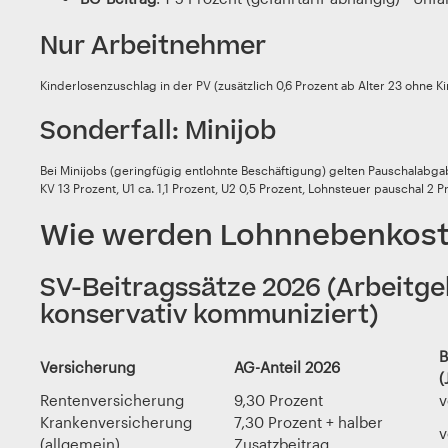
Nur Arbeitnehmer
Kinderlosenzuschlag in der PV (zusätzlich 0,6 Prozent ab Alter 23 ohne Ki
Sonderfall: Minijob
Bei Minijobs (geringfügig entlohnte Beschäftigung) gelten Pauschalabga
KV 13 Prozent, U1 ca. 1,1 Prozent, U2 0,5 Prozent, Lohnsteuer pauschal 2 
Wie werden Lohnnebenkost
SV-Beitragssätze 2026 (Arbeitge
konservativ kommuniziert)
B
Versicherung
AG-Anteil 2026
(
Rentenversicherung
9,30 Prozent
v
Krankenversicherung
7,30 Prozent + halber
v
(allgemein)
Zusatzbeitrag