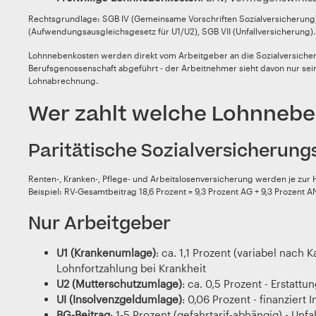
Rechtsgrundlage: SGB IV (Gemeinsame Vorschriften Sozialversicherung),
(Aufwendungsausgleichsgesetz für U1/U2), SGB VII (Unfallversicherung).
Lohnnebenkosten werden direkt vom Arbeitgeber an die Sozialversiche
Berufsgenossenschaft abgeführt - der Arbeitnehmer sieht davon nur sein
Lohnabrechnung.
Wer zahlt welche Lohnneb
Paritätische Sozialversicherung
Renten-, Kranken-, Pflege- und Arbeitslosenversicherung werden je zur 
Beispiel: RV-Gesamtbeitrag 18,6 Prozent = 9,3 Prozent AG + 9,3 Prozent A
Nur Arbeitgeber
U1 (Krankenumlage)
: ca. 1,1 Prozent (variabel nach K
Lohnfortzahlung bei Krankheit
U2 (Mutterschutzumlage)
: ca. 0,5 Prozent - Erstatt
UI (Insolvenzgeldumlage)
: 0,06 Prozent - finanziert 
BG-Beitrag
: 1-5 Prozent (gefahrtarif-abhängig) - Unf