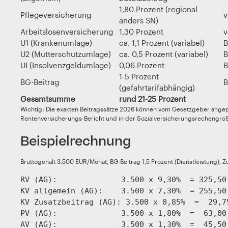
1,80 Prozent (regional
Pflegeversicherung
v
anders SN)
Arbeitslosenversicherung
1,30 Prozent
v
U1 (Krankenumlage)
ca. 1,1 Prozent (variabel)
B
U2 (Mutterschutzumlage)
ca. 0,5 Prozent (variabel)
B
UI (Insolvenzgeldumlage)
0,06 Prozent
B
1-5 Prozent
BG-Beitrag
B
(gefahrtarifabhängig)
Gesamtsumme
rund 21-25 Prozent
Wichtig: Die exakten Beitragssätze 2026 können vom Gesetzgeber angep
Rentenversicherungs-Bericht und in der Sozialversicherungsrechengrö
Beispielrechnung
Bruttogehalt 3.500 EUR/Monat, BG-Beitrag 1,5 Prozent (Dienstleistung), Zu
RV (AG):              3.500 x 9,30%  = 325,50 
KV allgemein (AG):    3.500 x 7,30%  = 255,50 
KV Zusatzbeitrag (AG): 3.500 x 0,85%  =  29,75
PV (AG):              3.500 x 1,80%  =  63,00 
AV (AG):              3.500 x 1,30%  =  45,50 