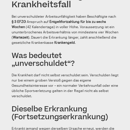
Krankheitsfall
Bei unverschuldeter Arbeitsunfähigkeit haben Beschäftigte nach
§ 3 EFZG
Anspruch auf
Entgeltfortzahlung für bis zu sechs
Wochen
(42 Kalendertage) in voller Höhe. Voraussetzung ist ein
ununterbrochenes Arbeitsverhältnis von mindestens vier Wochen
(
Wartezeit
). Dauert die Erkrankung länger, zahlt anschließend die
gesetzliche Krankenkasse
Krankengeld
.
Was bedeutet
„unverschuldet“?
Die Krankheit darf nicht selbst verschuldet sein. Verschulden liegt
nur bei einem groben Verstoß gegen das eigene
Gesundheitsinteresse vor – ein normaler Verkehrsunfall oder eine
übliche Sportverletzung gelten in der Regel nicht als selbst
verschuldet.
Dieselbe Erkrankung
(Fortsetzungserkrankung)
Erkrankt jemand wegen derselben Ursache erneut, werden die