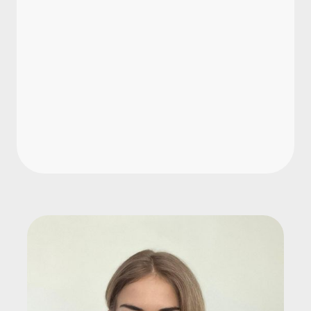
Wird das Gehalt an Feiertagen
weitergezahlt?
Was ist das U1-Umlageverfahren?