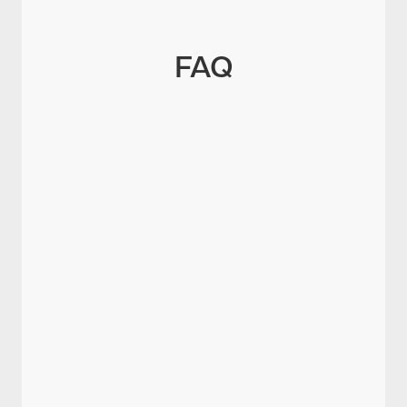
FAQ
Was ist Gleitzeit?
Wer kann Gleitzeit nutzen?
Wie funktioniert Gleitzeit konkret?
Welche Pflichten hat der Arbeitgeber