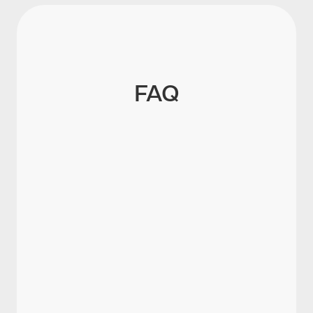
FAQ
Was ist ein qualifiziertes
Arbeitszeugnis?
Wie ist ein qualifiziertes
Arbeitszeugnis aufgebaut?