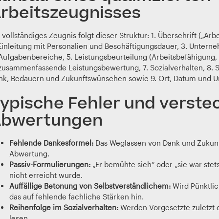
rbeitszeugnisses
 vollständiges Zeugnis folgt dieser Struktur: 1. Überschrift („A
 Einleitung mit Personalien und Beschäftigungsdauer, 3. Untern
Aufgabenbereiche, 5. Leistungsbeurteilung (Arbeitsbefähigung, -
 zusammenfassende Leistungsbewertung, 7. Sozialverhalten, 8. 
nk, Bedauern und Zukunftswünschen sowie 9. Ort, Datum und Un
ypische Fehler und verste
bwertungen
Fehlende Dankesformel:
Das Weglassen von Dank und Zukunfts
Abwertung.
Passiv-Formulierungen:
„Er bemühte sich“ oder „sie war stets 
nicht erreicht wurde.
Auffällige Betonung von Selbstverständlichem:
Wird Pünktlic
das auf fehlende fachliche Stärken hin.
Reihenfolge im Sozialverhalten:
Werden Vorgesetzte zuletzt od
lesen.