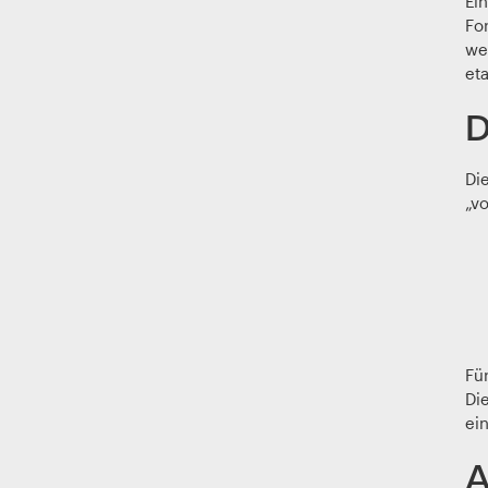
Ei
Fo
we
eta
D
Di
„vo
Fü
Di
ein
A