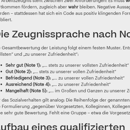
n Arbeitszeugnis steht zwischen zwei Anforderungen: Es muss
w
rtkommen fördern, zugleich aber
wahr
bleiben. Negative Aussag
rden – stattdessen hat sich ein Code aus positiv klingenden F
bliert.
ie Zeugnissprache nach N
e Gesamtbewertung der Leistung folgt einem festen Muster. Ents
llsten“ und „zu unserer Zufriedenheit“:
Sehr gut (Note 1):
„… stets zu unserer vollsten Zufriedenheit“
Gut (Note 2):
„… stets zu unserer vollen Zufriedenheit“
Befriedigend (Note 3):
„… zu unserer vollen Zufriedenheit“
Ausreichend (Note 4):
„… zu unserer Zufriedenheit“
Mangelhaft (Note 5):
„… im Großen und Ganzen zu unserer Zu
r das Sozialverhalten gilt analog: Die Reihenfolge der genannt
e Formulierung „gegenüber Vorgesetzten, Kolleginnen, Kollegen 
e sehr gute Bewertung. Fehlt eine Gruppe – etwa die Vorgesetzt
ufbau eines qualifizierten