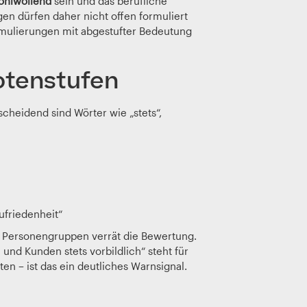
ohlwollend
sein und das berufliche
en dürfen daher nicht offen formuliert
ormulierungen mit abgestufter Bedeutung
otenstufen
cheidend sind Wörter wie „stets“,
friedenheit“
en Personengruppen verrät die Bewertung.
und Kunden stets vorbildlich“ steht für
en – ist das ein deutliches Warnsignal.