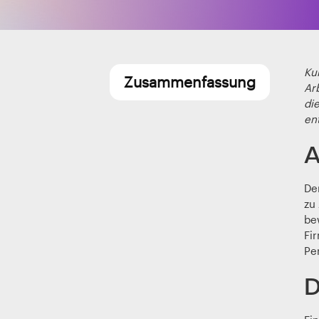
Ku
Zusammenfassung
Ar
di
en
A
De
zu
bew
Fir
Pe
D