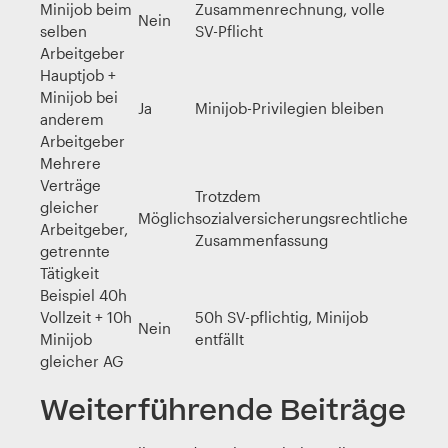
Minijob beim
Zusammenrechnung, volle
Nein
selben
SV-Pflicht
Arbeitgeber
Hauptjob +
Minijob bei
Ja
Minijob-Privilegien bleiben
anderem
Arbeitgeber
Mehrere
Verträge
Trotzdem
gleicher
Möglich
sozialversicherungsrechtliche
Arbeitgeber,
Zusammenfassung
getrennte
Tätigkeit
Beispiel 40h
Vollzeit + 10h
50h SV-pflichtig, Minijob
Nein
Minijob
entfällt
gleicher AG
Weiterführende Beiträge