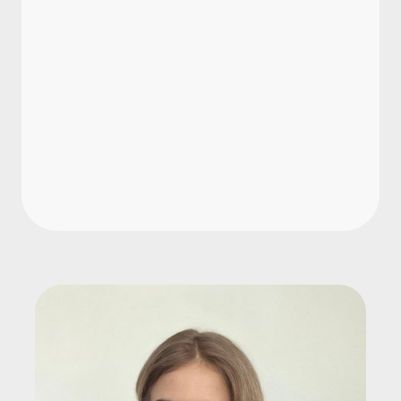
Welche Sozialversicherungsbeiträge
zahlt ein Werkstudent?
Was muss in einem
Werkstudentenvertrag stehen?