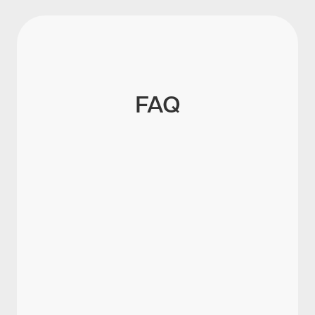
FAQ
Was ist ein Werkstudentenvertrag?
Was ist die 20-Stunden-Regel beim
Werkstudent?