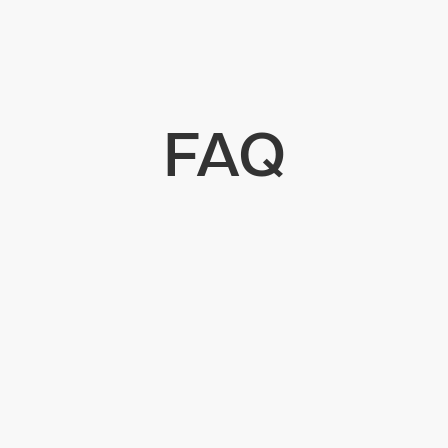
FAQ
r Personengesellschaften an?
pitalgesellschaften?