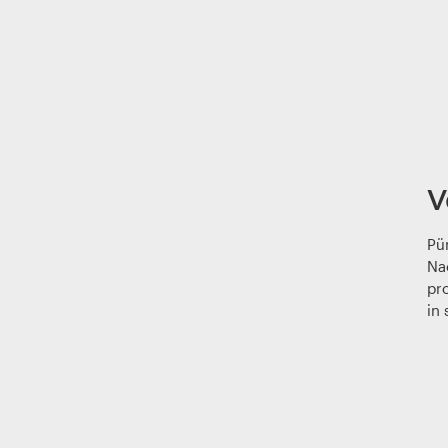
V
Pü
Na
pr
in 