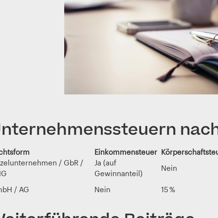
nternehmenssteuern nach
chtsform
Einkommensteuer
Körperschaftste
nzelunternehmen / GbR /
Ja (auf
Nein
HG
Gewinnanteil)
bH / AG
Nein
15 %