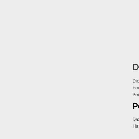
D
Di
be
Pe
P
Da
Ha