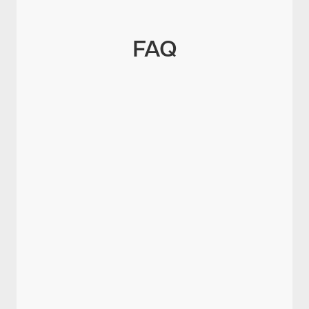
FAQ
Wie steht es um das Vertrauen in
deutsche Führungskräfte?
Welche fünf Treiber zerstören
Vertrauen besonders stark?
Wie sollten Führungskräfte
transparenter kommunizieren?