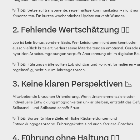
💡
Tipp
: Setze auf transparente, regelmäßige Kommunikation – nicht nur 
Krisenzeiten. Ein kurzes wöchentliches Update wirkt oft Wunder.
2. Fehlende Wertschätzung 🙅‍♀️
Lob ist kein Bonus, sondern Basis. Wer Leistungen nicht anerkennt oder
ausschließlich kritisiert, verliert seine Mitarbeitenden emotional. Gerade 
hybriden Arbeitsumgebungen verpufft Anerkennung oft im digitalen Ra
💡
Tipp:
Führungskräfte sollten Lob sichtbar und konkret formulieren – 
regelmäßig, nicht nur im Jahresgespräch.
3. Keine klaren Perspektiven 📉
Mitarbeitende brauchen Orientierung. Wenn Unternehmensziele oder
individuelle Entwicklungsmöglichkeiten unklar bleiben, entsteht das Gef
Stillstand – und Stillstand schafft Frust.
💡
Tipp:
Sorge für klare Ziele, ehrliche Rückmeldungen und
Entwicklungsgespräche. Führungskräfte sind auch Karriere-Coaches.
4. Führung ohne Haltung 🤷‍♂️