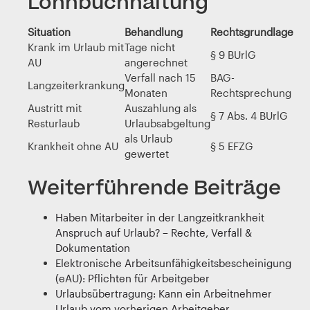
Lohnbuchhaltung
Situation
Behandlung
Rechtsgrundlage
Krank im Urlaub mit
Tage nicht
§ 9 BUrlG
AU
angerechnet
Verfall nach 15
BAG-
Langzeiterkrankung
Monaten
Rechtsprechung
Austritt mit
Auszahlung als
§ 7 Abs. 4 BUrlG
Resturlaub
Urlaubsabgeltung
als Urlaub
Krankheit ohne AU
§ 5 EFZG
gewertet
Weiterführende Beiträge
Haben Mitarbeiter in der Langzeitkrankheit
Anspruch auf Urlaub? – Rechte, Verfall &
Dokumentation
Elektronische Arbeitsunfähigkeitsbescheinigung
(eAU): Pflichten für Arbeitgeber
Urlaubsübertragung: Kann ein Arbeitnehmer
Urlaub vom vorherigen Arbeitgeber