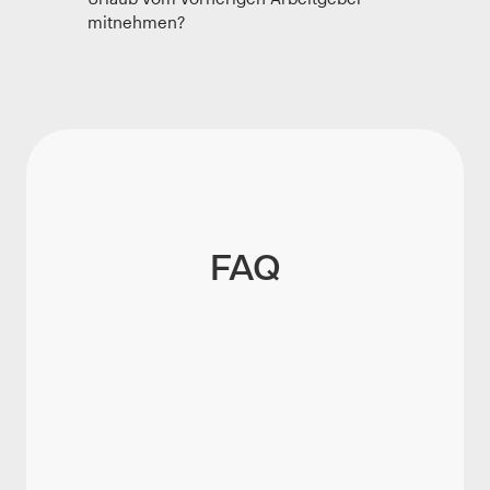
mitnehmen?
FAQ
Bleibt der Urlaubsanspruch bei
Krankheit erhalten?