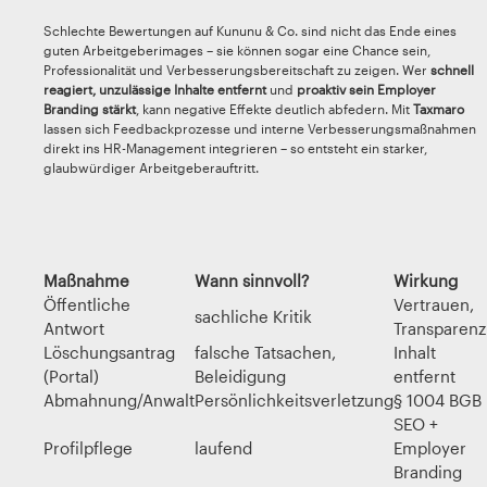
Schlechte Bewertungen auf Kununu & Co. sind nicht das Ende eines
guten Arbeitgeberimages – sie können sogar eine Chance sein,
Professionalität und Verbesserungsbereitschaft zu zeigen. Wer
schnell
reagiert, unzulässige Inhalte entfernt
und
proaktiv sein Employer
Branding stärkt
, kann negative Effekte deutlich abfedern. Mit
Taxmaro
lassen sich Feedbackprozesse und interne Verbesserungsmaßnahmen
direkt ins HR-Management integrieren – so entsteht ein starker,
glaubwürdiger Arbeitgeberauftritt.
Maßnahme
Wann sinnvoll?
Wirkung
Öffentliche
Vertrauen,
sachliche Kritik
Antwort
Transparenz
Löschungsantrag
falsche Tatsachen,
Inhalt
(Portal)
Beleidigung
entfernt
Abmahnung/Anwalt
Persönlichkeitsverletzung
§ 1004 BGB
SEO +
Profilpflege
laufend
Employer
Branding