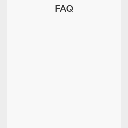
FAQ
Was ist eine rückwirkende
Krankschreibung?
Wie weit darf rückwirkend
krankgeschrieben werden?
Wie wirkt sich eine rückwirkende AU
auf die Entgeltfortzahlung aus?
Welche Pflichten haben Arbeitnehmer