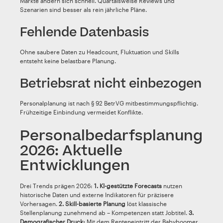
Märkte ändern sich schnell. Quartalsweise Reviews und
Szenarien sind besser als rein jährliche Pläne.
Fehlende Datenbasis
Ohne saubere Daten zu Headcount, Fluktuation und Skills
entsteht keine belastbare Planung.
Betriebsrat nicht einbezogen
Personalplanung ist nach § 92 BetrVG mitbestimmungspflichtig.
Frühzeitige Einbindung vermeidet Konflikte.
Personalbedarfsplanung
2026: Aktuelle
Entwicklungen
Drei Trends prägen 2026:
1. KI-gestützte Forecasts
nutzen
historische Daten und externe Indikatoren für präzisere
Vorhersagen.
2. Skill-basierte Planung
löst klassische
Stellenplanung zunehmend ab – Kompetenzen statt Jobtitel.
3.
Demografischer Druck:
Mit dem Renteneintritt der Babyboomer