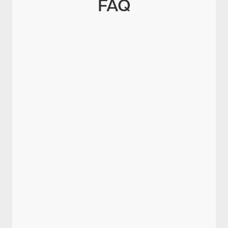
FAQ
Was ist ein Organigramm?
Wer braucht ein Organigramm?
Wie erstellt man ein Organigramm
Schritt für Schritt?
Welche Pflichten zur Aktualisierung
bestehen?