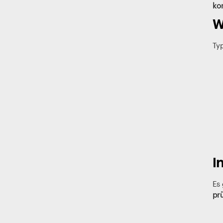
ko
W
Ty
I
Es 
pr