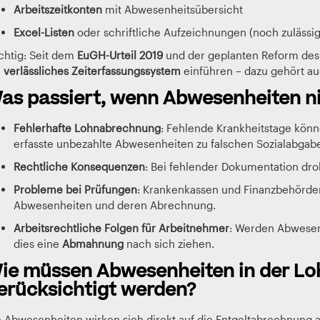
Arbeitszeitkonten
mit Abwesenheitsübersicht
Excel-Listen
oder schriftliche Aufzeichnungen (noch zulässig,
chtig: Seit dem
EuGH-Urteil 2019
und der geplanten Reform des 
n
verlässliches Zeiterfassungssystem
einführen – dazu gehört au
as passiert, wenn Abwesenheiten ni
Fehlerhafte Lohnabrechnung
: Fehlende Krankheitstage könn
erfasste unbezahlte Abwesenheiten zu falschen Sozialabgab
Rechtliche Konsequenzen
: Bei fehlender Dokumentation dro
Probleme bei Prüfungen
: Krankenkassen und Finanzbehörde
Abwesenheiten und deren Abrechnung.
Arbeitsrechtliche Folgen für Arbeitnehmer
: Werden Abwesenh
dies eine
Abmahnung
nach sich ziehen.
ie müssen Abwesenheiten in der L
erücksichtigt werden?
e Abwesenheiten wirken sich direkt auf die Entgeltabrechnung a