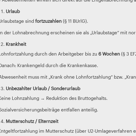
Urlaub
 Urlaubstage sind
fortzuzahlen
(§ 11 BUrlG).
 In der Lohnabrechnung erscheinen sie als „Urlaubstage“ mit no
Krankheit
 Lohnfortzahlung durch den Arbeitgeber bis zu
6 Wochen
(§ 3 EF
 Danach: Krankengeld durch die Krankenkasse.
 Abwesenheit muss mit „Krank ohne Lohnfortzahlung“ bzw. „Kra
Unbezahlter Urlaub / Sonderurlaub
 Keine Lohnzahlung → Reduktion des Bruttogehalts.
Sozialversicherungsbeiträge entfallen anteilig.
Mutterschutz / Elternzeit
 Entgeltfortzahlung im Mutterschutz (über U2-Umlageverfahren er