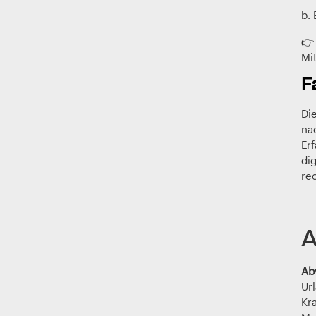
b.
👉
Mi
F
Di
na
Er
di
re
A
Ab
Ur
Kr