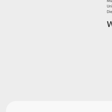
Mut
Un
Di
W