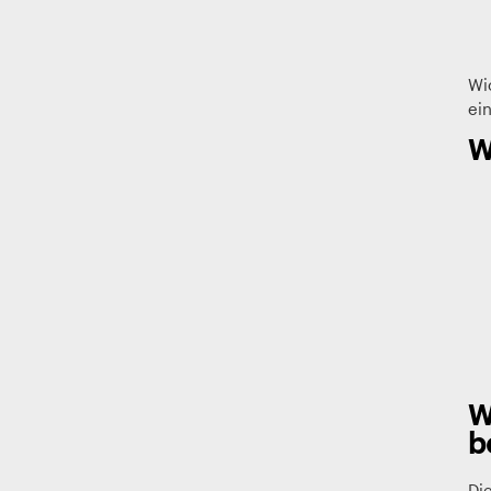
Wi
ei
W
W
b
Di