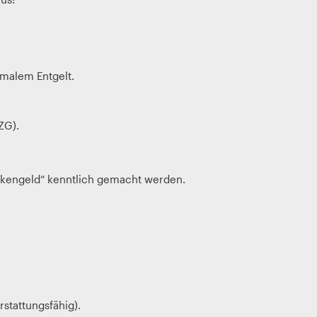
rmalem Entgelt.
ZG).
nkengeld“ kenntlich gemacht werden.
stattungsfähig).