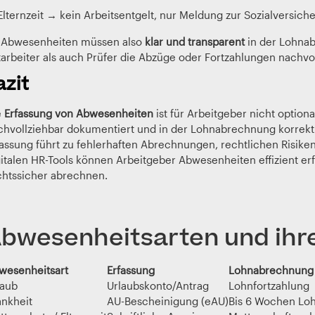
 Elternzeit → kein Arbeitsentgelt, nur Meldung zur Sozialversic
 Abwesenheiten müssen also
klar und transparent
in der Lohna
tarbeiter als auch Prüfer die Abzüge oder Fortzahlungen nachvo
azit
e
Erfassung von Abwesenheiten
ist für Arbeitgeber nicht optiona
chvollziehbar dokumentiert und in der Lohnabrechnung korrekt
fassung führt zu fehlerhaften Abrechnungen, rechtlichen Risike
gitalen HR-Tools können Arbeitgeber Abwesenheiten effizient erf
chtssicher abrechnen.
bwesenheitsarten und ihre
wesenheitsart
Erfassung
Lohnabrechnung
laub
Urlaubskonto/Antrag
Lohnfortzahlung
ankheit
AU-Bescheinigung (eAU)
Bis 6 Wochen Loh