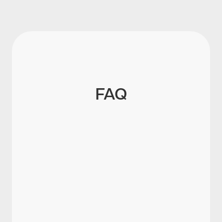
FAQ
Gibt es eine gesetzliche Pflicht zur
Absage?
Darf ich eine Bewerbung einfach
ignorieren?