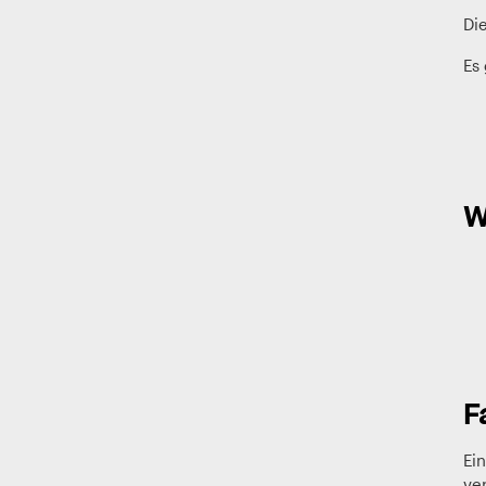
Di
Es 
W
F
Ein
ver