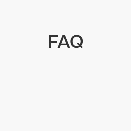
FAQ
svertrag in Deutschland gültig?
itsvertrag schriftlich bestätigt werden?