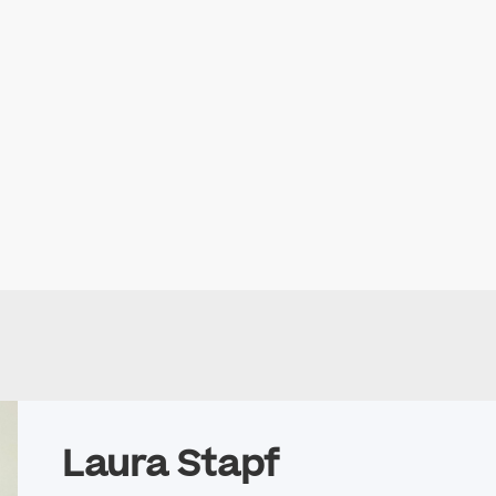
en gelten ohne schriftlichen Vertrag?
i einem mündlichen Vertrag weniger Rechte?
Laura Stapf