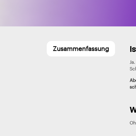
I
Zusammenfassung
Ja.
Sc
Ab
sc
W
Oh