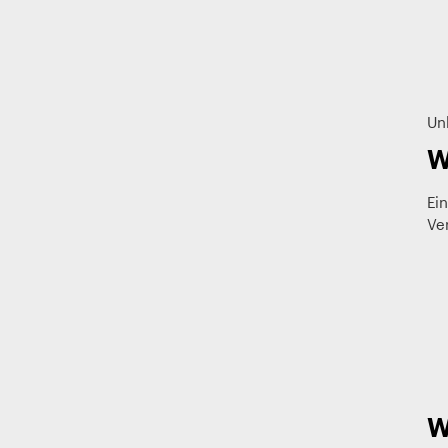
Un
W
Ei
Ver
W