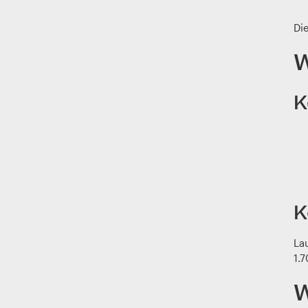
Die
W
K
K
La
1.7
W