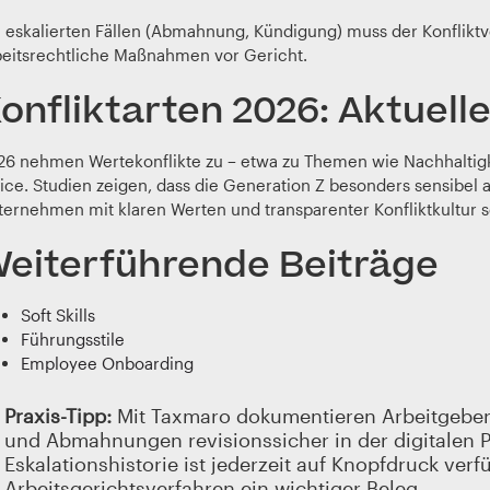
i eskalierten Fällen (Abmahnung, Kündigung) muss der Konfliktv
beitsrechtliche Maßnahmen vor Gericht.
onfliktarten 2026: Aktuell
26 nehmen Wertekonflikte zu – etwa zu Themen wie Nachhaltigkei
fice. Studien zeigen, dass die Generation Z besonders sensibel 
ternehmen mit klaren Werten und transparenter Konfliktkultur s
eiterführende Beiträge
Soft Skills
Führungsstile
Employee Onboarding
Praxis-Tipp:
Mit Taxmaro dokumentieren Arbeitgeber 
und Abmahnungen revisionssicher in der digitalen P
Eskalationshistorie ist jederzeit auf Knopfdruck ver
Arbeitsgerichtsverfahren ein wichtiger Beleg.