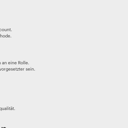
count.
thode.
an eine Rolle.
vorgesetzter sein.
ualität.