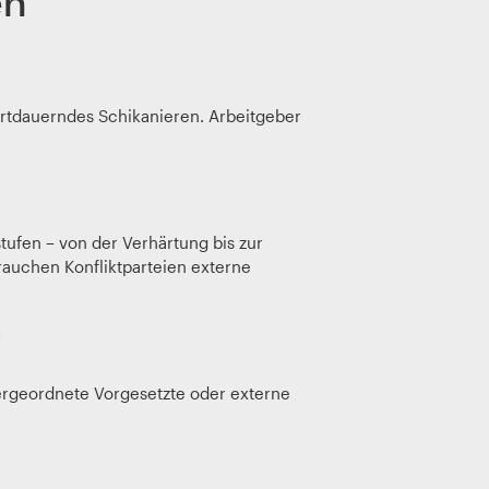
en
fortdauerndes Schikanieren. Arbeitgeber
tufen – von der Verhärtung bis zur
brauchen Konfliktparteien externe
i
 übergeordnete Vorgesetzte oder externe