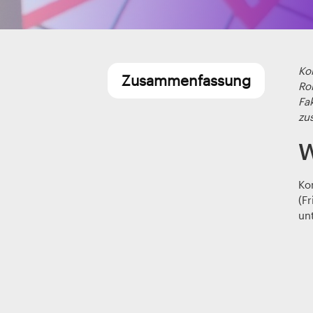
Kon
Zusammenfassung
Rol
Fak
zu
W
Kon
(F
un