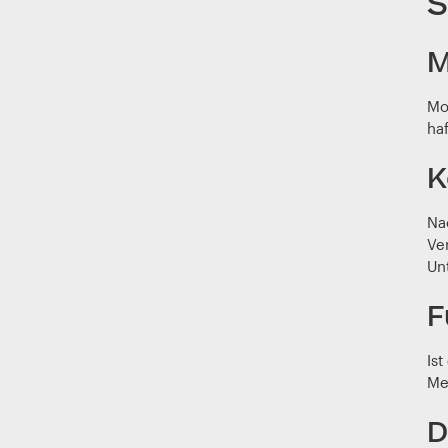
S
M
Mo
haf
K
Nac
Ver
Un
F
Ist
Me
D