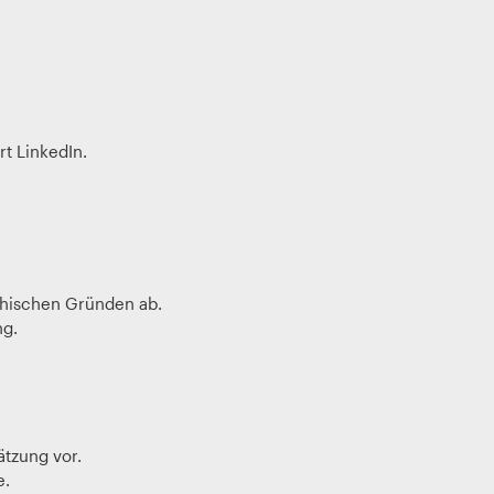
t LinkedIn.
thischen Gründen ab.
g.
tzung vor.
e.