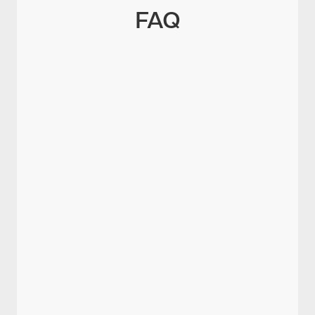
FAQ
Wer gehört zur Generation X?
Welche Werte und Merkmale prägen
die Generation X?
Wie führt man Generation X
erfolgreich?
Wie unterscheidet sich Generation X