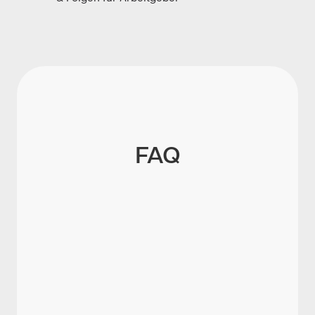
FAQ
Was gehört in eine digitale
Personalakte?
Welche Dokumente dürfen nicht in die