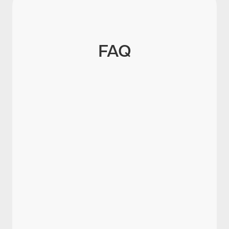
FAQ
Was regelt die Corona-
Arbeitsschutzverordnung?
Welche Pflichten ergeben sich aus § 5
ArbSchG?
Wie sollen Personenkontakte im
Unternehmen reduziert werden?