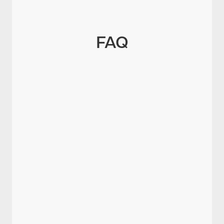
FAQ
Was versteht man unter
Arbeitszeitbetrug?
Welche typischen Formen gibt es?
Wie sichern Arbeitgeber Beweise?